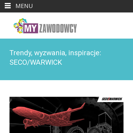
MENU
Trendy, wyzwania, inspiracje:
SECO/WARWICK