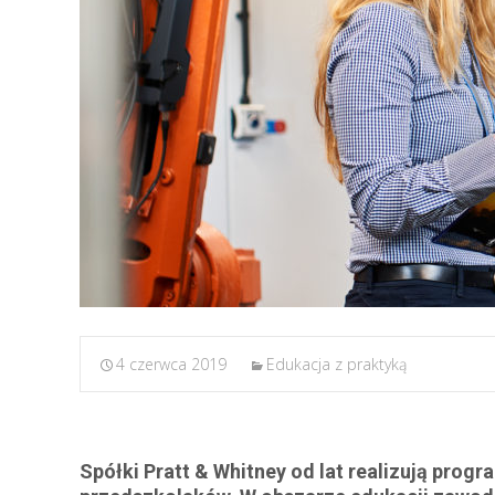
4 czerwca 2019
Edukacja z praktyką
Spółki Pratt & Whitney od lat realizują prog