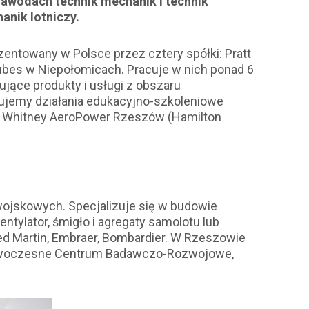
zawodach technik mechanik i technik
hanik
lotniczy.
ezentowany w Polsce przez cztery spółki: Pratt
Tubes w Niepołomicach. Pracuje w nich ponad 6
ujące produkty i usługi z obszaru
tujemy działania edukacyjno-szkoleniowe
& Whitney AeroPower Rzeszów (Hamilton
wojskowych. Specjalizuje się w budowie
ntylator, śmigło i agregaty samolotu lub
ed Martin, Embraer, Bombardier. W Rzeszowie
ranowoczesne Centrum Badawczo-Rozwojowe,