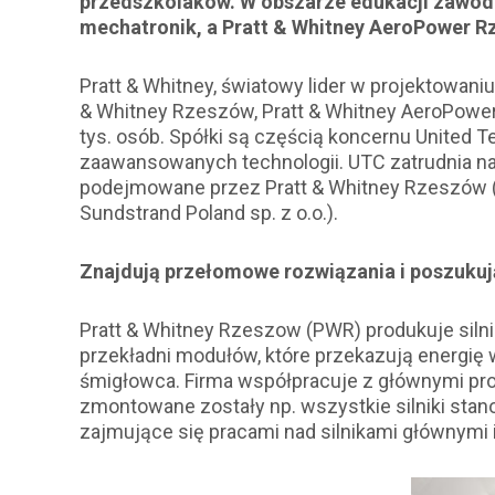
przedszkolaków. W obszarze edukacji zawodo
mechatronik, a Pratt & Whitney AeroPower R
Pratt & Whitney, światowy lider w projektowaniu
& Whitney Rzeszów, Pratt & Whitney AeroPower 
tys. osób. Spółki są częścią koncernu United T
zaawansowanych technologii. UTC zatrudnia na
podejmowane przez Pratt & Whitney Rzeszów (
Sundstrand Poland sp. z o.o.).
Znajdują przełomowe rozwiązania i poszukuj
Pratt & Whitney Rzeszow (PWR) produkuje siln
przekładni modułów, które przekazują energię w
śmigłowca. Firma współpracuje z głównymi pro
zmontowane zostały np. wszystkie silniki st
zajmujące się pracami nad silnikami głównymi