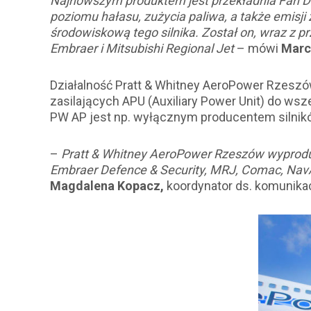
Najnowszym produktem jest przekładnia Fan D
poziomu hałasu, zużycia paliwa, a także emisji
środowiskową tego silnika. Został on, wraz z 
Embraer i Mitsubishi Regional Jet
– mówi
Marc
Działalność Pratt & Whitney AeroPower Rzesz
zasilających APU (Auxiliary Power Unit) do ws
PW AP jest np. wyłącznym producentem silnikó
–
Pratt & Whitney AeroPower Rzeszów wyprodukow
Embraer Defence & Security, MRJ, Comac, NavA
Magdalena Kopacz,
koordynator ds. komunika