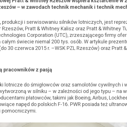
wej Pratt & Whitney Rzeszów wspiera kształcenie w 
zeszów – w zawodach technik mechanik i technik mec
, produkcji i serwisowaniu silników lotniczych, jest repr
Rzeszów, Pratt & Whitney Kalisz oraz Pratt & Whitney 
echnologies Corporation (UTC), zrzeszającego firmy ofer
 całym świecie niemal 200 tys. osób. W artykule prezen
do 30 czerwca 2015 r. –WSK PZL Rzeszów) oraz Pratt 
ą pracowników z pasją
iki lotnicze do śmigłowców oraz samolotów cywilnych i 
ytworzoną w silniku – w zależności od jego typu – na we
ducentami płatowców, takimi jak Boeing, Airbus, Lockhe
anowiące napęd do polskich F-16. PWR posiada też ult
 i pomocniczymi.