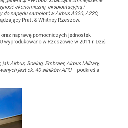
ej generacji PW1000. Znaczące zmniejszenie
cyjność ekonomiczną, eksploatacyjną i
any do napędu samolotów Airbus A320, A220,
ządzający Pratt & Whitney Rzeszów.
ję oraz naprawę pomocniczych jednostek
 APU wyprodukowano w Rzeszowie w 2011 r. Dziś
ak Airbus, Boeing, Embraer, Airbus Military,
anych jest ok. 40 silników APU
– podkreśla