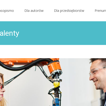
o content
asopismo
Dla autorów
Dla przedsiębiorstw
Prenum
alenty