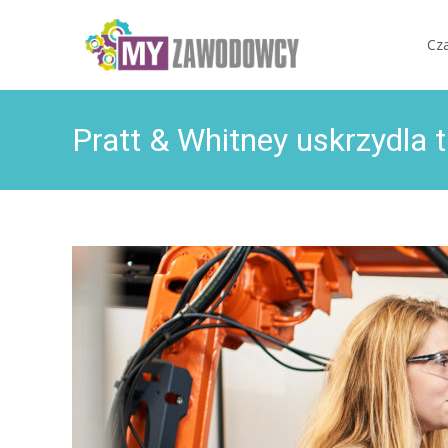
Skip t
Cz
Pratt & Whitney uskrzydla t