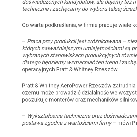
doświadczonych kandydatów, ale dajemy też mo
techniczne i zachęcamy do wyboru takiej ścieżk
Co warte podkreślenia, w firmie pracuje wiele ko
–
Praca przy produkcji jest zróżnicowana – ni
których najważniejszymi umiejętnościami są p
wybranych stanowiskach produkcyjnych również
dlatego będziemy wzmacniać ten trend
i zachę
operacyjnych Pratt & Whitney Rzeszów.
Pratt & Whitney AeroPower Rzeszów zatrudnia 
czemu może prowadzić działalność we wszystki
poszukuje monterów oraz mechaników silnikow
–
Wykształcenie techniczne oraz doświadczenie 
postawa zgodna z wartościami firmy
– mówi
P