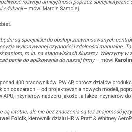
żliwość rozwoju umiejętności poprzez specjalistyczne s
i edukacji
– mówi Marcin Samolej.
biet.
ezbędni są specjaliści do obsługi zaawansowanych centr
recyzja wykonywanej czynności i zdolności manualne. T
 paniom, m.in. na stanowiskach ślusarzy.
Wierzymy w z
cać panie do aplikowania do naszej firmy
– mówi
Karoli
ponad 400 pracowników. PW AP, oprócz działów produkcj
ch obszarach – od projektowania nowych modeli, poprze
 APU, inżynierów nadzoru jakości, a także inżynierów
są istotne, ale nie bez znaczenia są też znajomość jęz
aweł Folcik
, kierownik działu HR w Pratt & Whitney Aer