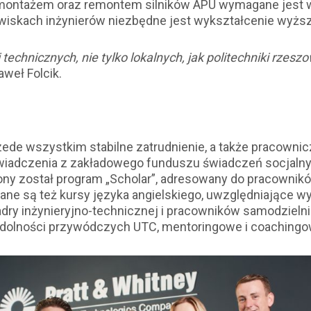
montażem oraz remontem silników APU wymagane jest wy
wiskach inżynierów niezbędne jest wykształcenie wyżs
technicznych, nie tylko lokalnych, jak politechniki rzesz
weł Folcik.
zede wszystkim stabilne zatrudnienie, a także pracowni
świadczenia z zakładowego funduszu świadczeń socjalny
miony został program „Scholar”, adresowany do pracowni
ane są też kursy języka angielskiego, uwzględniające w
adry inżynieryjno-technicznej i pracowników samodziel
zdolności przywódczych UTC, mentoringowe i coachingo