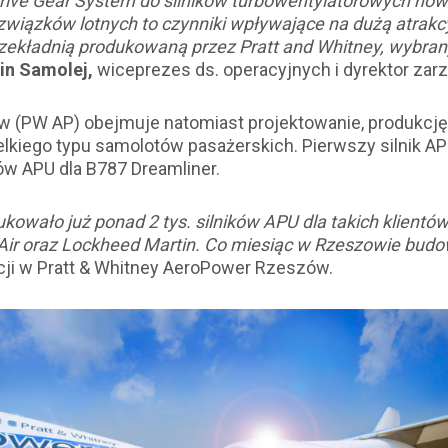
rive Gear System do silników turbowentylatorowych now
 związków lotnych to czynniki wpływające na dużą atrak
przekładnią produkowaną przez Pratt and Whitney, wybr
in Samolej,
wiceprezes ds. operacyjnych i dyrektor zar
ów (PW AP) obejmuje natomiast projektowanie, produkc
zelkiego typu samolotów pasażerskich. Pierwszy silnik
w APU dla B787 Dreamliner.
ało już ponad 2 tys. silników APU dla takich klientów, j
ir oraz Lockheed Martin. Co miesiąc w Rzeszowie budow
cji w Pratt & Whitney AeroPower Rzeszów.