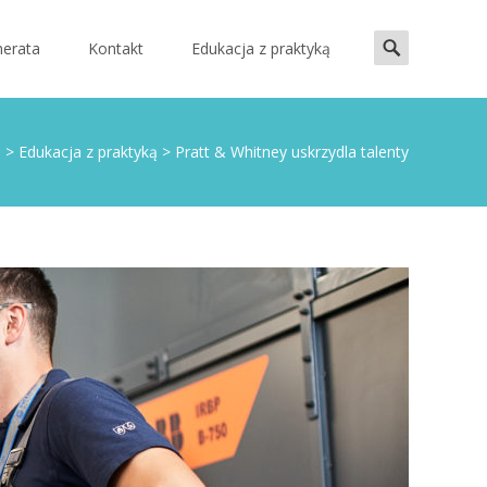
Search
erata
Kontakt
Edukacja z praktyką
for:
>
Edukacja z praktyką
>
Pratt & Whitney uskrzydla talenty