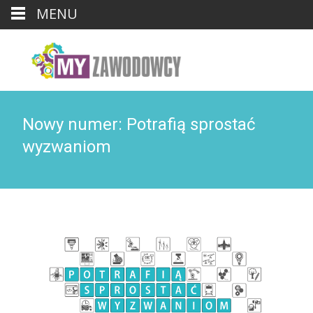
MENU
Nowy numer: Potrafią sprostać
wyzwaniom