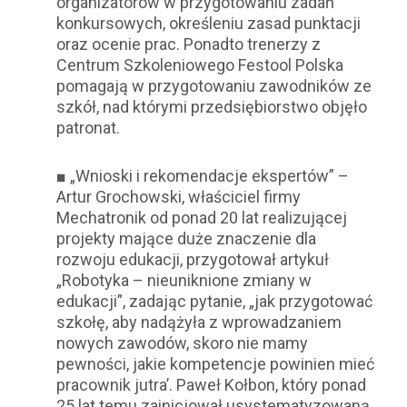
organizatorów w przygotowaniu zadań
konkursowych, określeniu zasad punktacji
oraz ocenie prac. Ponadto trenerzy z
Centrum Szkoleniowego Festool Polska
pomagają w przygotowaniu zawodników ze
szkół, nad którymi przedsiębiorstwo objęło
patronat.
■ „Wnioski i rekomendacje ekspertów” –
Artur Grochowski, właściciel firmy
Mechatronik od ponad 20 lat realizującej
projekty mające duże znaczenie dla
rozwoju edukacji, przygotował artykuł
„Robotyka – nieuniknione zmiany w
edukacji”, zadając pytanie, „jak przygotować
szkołę, aby nadążyła z wprowadzaniem
nowych zawodów, skoro nie mamy
pewności, jakie kompetencje powinien mieć
pracownik jutra’. Paweł Kołbon, który ponad
25 lat temu zainicjował usystematyzowaną