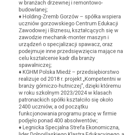
w branżach drzewnej i remontowo-
budowlanej;
♦ Holding-Zremb Gorzów – spółka wspiera
uczniów gorzowskiego Centrum Edukacji
Zawodowej i Biznesu, kształcących się w
zawodzie mechanik-monter maszyn i
urządzeń o specjalizacji spawacz, oraz
podejmuje inne przedsięwzięcia mające na
celu kształcenie kadr dla branży
spawalniczej;
♦ KGHM Polska Miedź – przedsiębiorstwo
realizuje od 2018 r. projekt „Kompetentni w
branży górniczo-hutniczej”, dzięki któremu
w roku szkolnym 2023/2024 w klasach
patronackich spółki kształciło się około
2400 uczniów, a od początku
funkcjonowania programu pracę w firmie
podjęło ponad 400 absolwentów;
♦ Legnicka Specjalna Strefa Ekonomiczna,
lider Dolnośląskiego Klastra Edukacyjnego, a